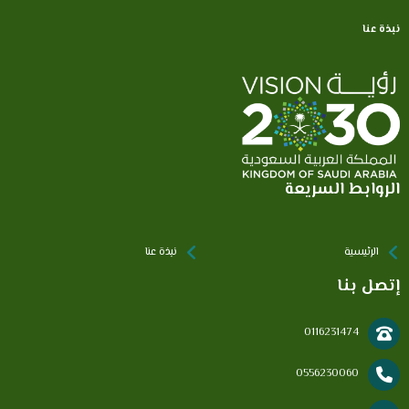
نبذة عنا
الروابط السريعة
الرئيسية
نبذة عنا
إتصل بنا
0116231474
0556230060